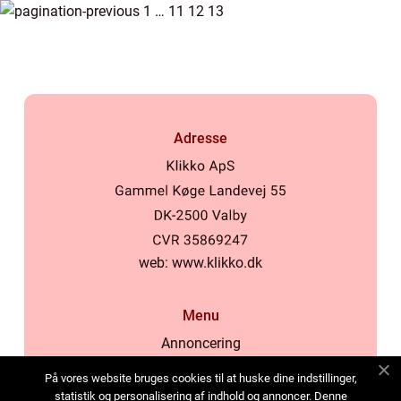
1
…
11
12
13
Adresse
web:
www.klikko.dk
Menu
Annoncering
Om os
På vores website bruges cookies til at huske dine indstillinger,
Cookies
statistik og personalisering af indhold og annoncer. Denne