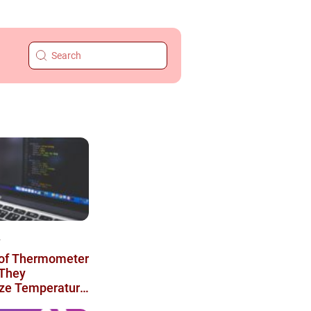
4
of Thermometer
They
ize Temperature