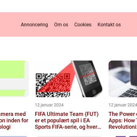
Annoncering
Om os
Cookies
Kontakt os
12 januar 2024
12 januar 202
amera med
FIFA Ultimate Team (FUT)
The Power 
on inden for
er et populært spil i EA
Apps: How 
ologi
Sports FIFA-serie, og hvert
Revolution
år venter fans med spæ...
Monitoring