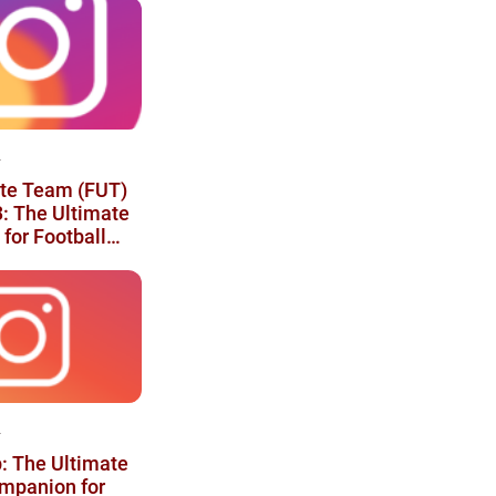
4
ate Team (FUT)
: The Ultimate
for Football
husiasts
4
: The Ultimate
mpanion for