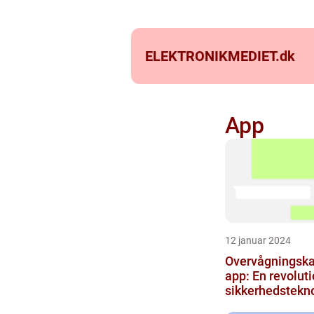
ELEKTRONIKMEDIET.
dk
App
12 januar 2024
Overvågningsk
app: En revoluti
sikkerhedstekn