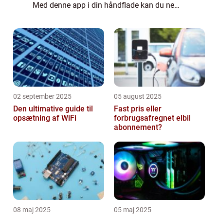
Med denne app i din håndflade kan du nemt
og sikkert håndtere dine økonomiske
anliggender, uanset hvor du er. I denne
artike...
02 september 2025
05 august 2025
Den ultimative guide til
Fast pris eller
opsætning af WiFi
forbrugsafregnet elbil
abonnement?
08 maj 2025
05 maj 2025