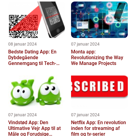
08 januar 2024
07 januar 2024
Bedste Dating App: En
Monta app:
Dybdegående
Revolutionizing the Way
Gennemgang til Tech-
We Manage Projects
entusiaster
07 januar 2024
07 januar 2024
Vindstød App: Den
Netflix App: En revolution
Ultimative Vejr App til at
inden for streaming af
Måle og Forudsige
film og tv-serier