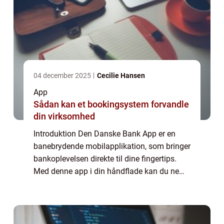
04 december 2025
Cecilie Hansen
App
Sådan kan et bookingsystem forvandle
din virksomhed
Introduktion Den Danske Bank App er en
banebrydende mobilapplikation, som bringer
bankoplevelsen direkte til dine fingertips.
Med denne app i din håndflade kan du nemt
og sikkert håndtere dine økonomiske
anliggender, uanset hvor du er. I denne
artike...