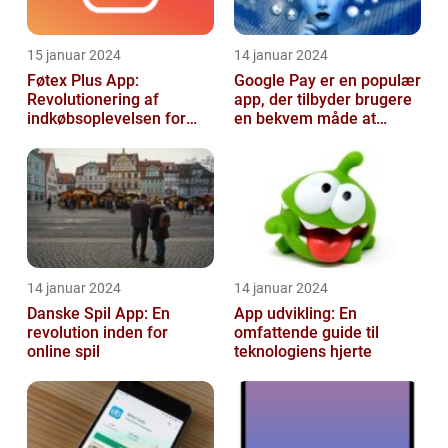
15 januar 2024
14 januar 2024
Føtex Plus App:
Google Pay er en populær
Revolutionering af
app, der tilbyder brugere
indkøbsoplevelsen for
en bekvem måde at
Tech-entusiaster
foretage betalinger på
med dere...
14 januar 2024
14 januar 2024
Danske Spil App: En
App udvikling: En
revolution inden for
omfattende guide til
online spil
teknologiens hjerte