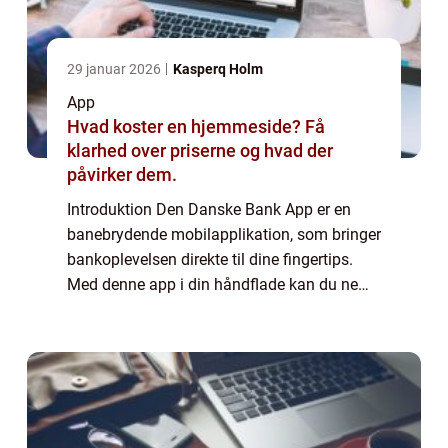
29 januar 2026
Kasperq Holm
App
Hvad koster en hjemmeside? Få
klarhed over priserne og hvad der
påvirker dem.
Introduktion Den Danske Bank App er en
banebrydende mobilapplikation, som bringer
bankoplevelsen direkte til dine fingertips.
Med denne app i din håndflade kan du nemt
og sikkert håndtere dine økonomiske
anliggender, uanset hvor du er. I denne
artike...