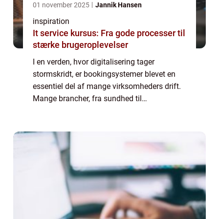
01 november 2025
Jannik Hansen
inspiration
It service kursus: Fra gode processer til
stærke brugeroplevelser
I en verden, hvor digitalisering tager
stormskridt, er bookingsystemer blevet en
essentiel del af mange virksomheders drift.
Mange brancher, fra sundhed til
underholdning, drager fordel af smidige og
effektive bookingsystemer. Men hvad er et
bookings...