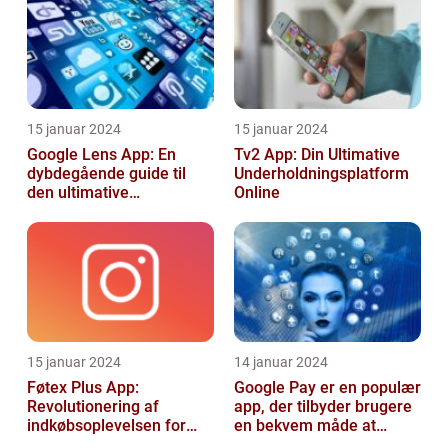
15 januar 2024
15 januar 2024
Google Lens App: En
Tv2 App: Din Ultimative
dybdegående guide til
Underholdningsplatform
den ultimative
Online
billedgenkendelsesapp
15 januar 2024
14 januar 2024
Føtex Plus App:
Google Pay er en populær
Revolutionering af
app, der tilbyder brugere
indkøbsoplevelsen for
en bekvem måde at
Tech-entusiaster
foretage betalinger på