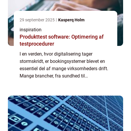
29 september 2025
Kasperq Holm
inspiration
Produkttest software: Optimering af
testprocedurer
I en verden, hvor digitalisering tager
stormskridt, er bookingsystemer blevet en
essentiel del af mange virksomheders drift.
Mange brancher, fra sundhed til
underholdning, drager fordel af smidige og
effektive bookingsystemer. Men hvad er et
bookings...