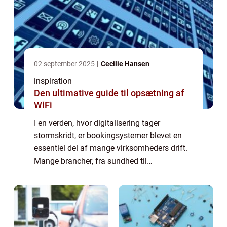
02 september 2025
Cecilie Hansen
inspiration
Den ultimative guide til opsætning af
WiFi
I en verden, hvor digitalisering tager
stormskridt, er bookingsystemer blevet en
essentiel del af mange virksomheders drift.
Mange brancher, fra sundhed til
underholdning, drager fordel af smidige og
effektive bookingsystemer. Men hvad er et
bookings...