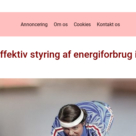
Annoncering
Om os
Cookies
Kontakt os
fektiv styring af energiforbrug i