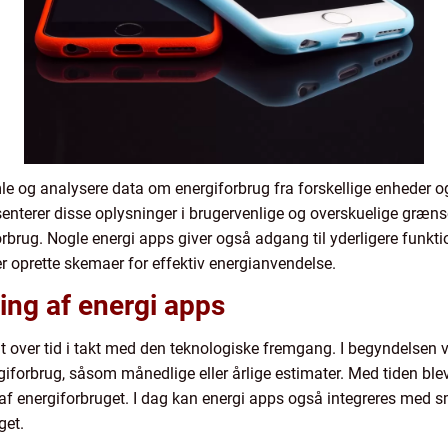
le og analysere data om energiforbrug fra forskellige enheder 
nterer disse oplysninger i brugervenlige og overskuelige grænsef
forbrug. Nogle energi apps giver også adgang til yderligere funkt
r oprette skemaer for effektiv energianvendelse.
ling af energi apps
gt over tid i takt med den teknologiske fremgang. I begyndelsen v
forbrug, såsom månedlige eller årlige estimater. Med tiden bl
 af energiforbruget. I dag kan energi apps også integreres med
get.