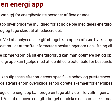
 en energi app
 værktøj for energibevidste personer af flere grunde:
app giver brugerne mulighed for at holde øje med deres energiforbr
ug og tage skridt til at reducere det.
er: Ved at analysere energiforbruget kan appen afsløre hvilke app
 det muligt at træffe informerede beslutninger om udskiftning el
re opmærksom på sit energiforbrug kan man optimere det og o
ergi app kan hjælpe med at identificere potentiale for besparelse
pp kan tilpasses efter brugerens specifikke behov og præferencer
tage advarsler om overskridelser og oprette skemaer for energibe
ruge en energi app kan brugeren tage aktiv del i forvaltningen a
id. Ved at reducere energiforbruget mindskes det samlede klimaa