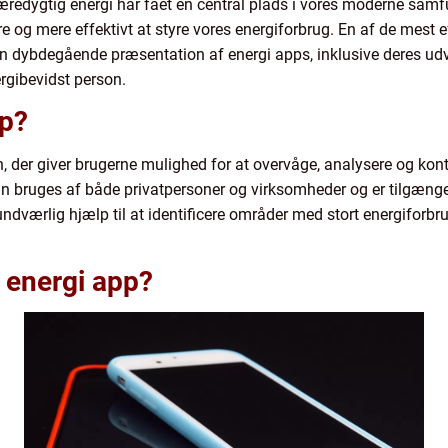
edygtig energi har fået en central plads i vores moderne samf
 og mere effektivt at styre vores energiforbrug. En af de mest ef
 en dybdegående præsentation af energi apps, inklusive deres udvi
rgibevidst person.
pp?
on, der giver brugerne mulighed for at overvåge, analysere og kon
an bruges af både privatpersoner og virksomheder og er tilgænge
ndværlig hjælp til at identificere områder med stort energiforbrug
 energi app?