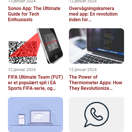
13 januar 2024
12 januar 2024
Sonos App: The Ultimate
Overvågningskamera
Guide for Tech
med app: En revolution
Enthusiasts
inden for
sikkerhedsteknologi
12 januar 2024
12 januar 2024
FIFA Ultimate Team (FUT)
The Power of
er et populært spil i EA
Thermometer Apps: How
Sports FIFA-serie, og
They Revolutionize
hvert år venter fans med
Temperature Monitoring
spæ...