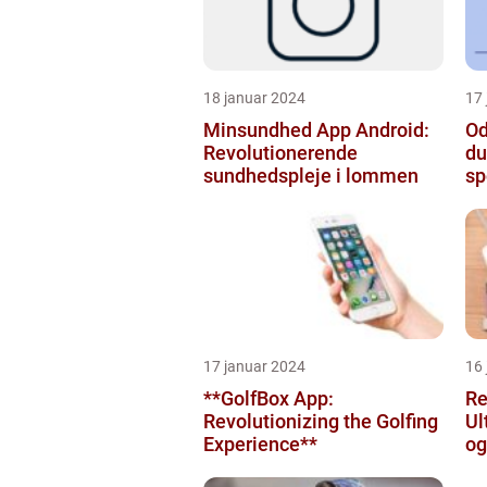
18 januar 2024
17
Minsundhed App Android:
Od
Revolutionerende
du
sundhedspleje i lommen
sp
17 januar 2024
16
**GolfBox App:
Re
Revolutionizing the Golfing
Ul
Experience**
og