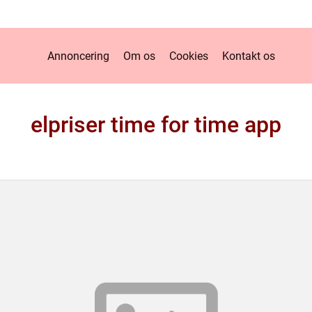
Annoncering
Om os
Cookies
Kontakt os
elpriser time for time app