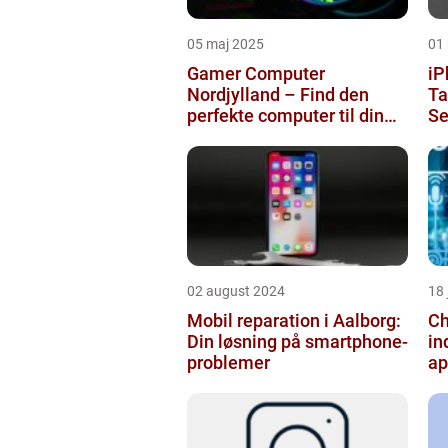
05 maj 2025
01
Gamer Computer
iP
Nordjylland – Find den
Taast
perfekte computer til din
Se
gamingoplevelse
02 august 2024
18
Mobil reparation i Aalborg:
Ch
Din løsning på smartphone-
in
problemer
ap