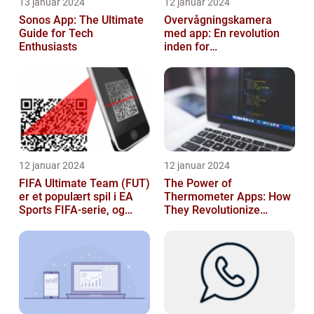
13 januar 2024
12 januar 2024
Sonos App: The Ultimate
Overvågningskamera
Guide for Tech
med app: En revolution
Enthusiasts
inden for
sikkerhedsteknologi
12 januar 2024
12 januar 2024
FIFA Ultimate Team (FUT)
The Power of
er et populært spil i EA
Thermometer Apps: How
Sports FIFA-serie, og
They Revolutionize
hvert år venter fans med
Temperature Monitoring
spæ...