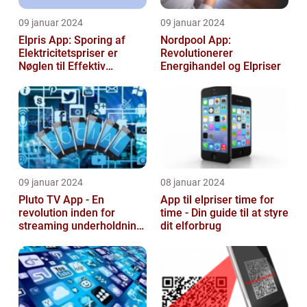
09 januar 2024
09 januar 2024
Elpris App: Sporing af
Nordpool App:
Elektricitetspriser er
Revolutionerer
Nøglen til Effektiv
Energihandel og Elpriser
Energibesparelse
09 januar 2024
08 januar 2024
Pluto TV App - En
App til elpriser time for
revolution inden for
time - Din guide til at styre
streaming underholdning
dit elforbrug
til tech-entusiaster