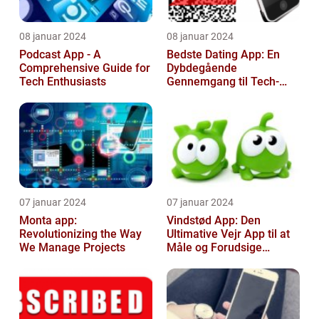
08 januar 2024
08 januar 2024
Podcast App - A
Bedste Dating App: En
Comprehensive Guide for
Dybdegående
Tech Enthusiasts
Gennemgang til Tech-
entusiaster
07 januar 2024
07 januar 2024
Monta app:
Vindstød App: Den
Revolutionizing the Way
Ultimative Vejr App til at
We Manage Projects
Måle og Forudsige
Vindstød