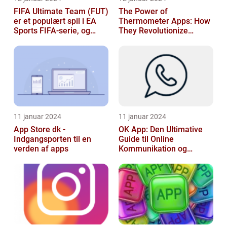
FIFA Ultimate Team (FUT)
The Power of
er et populært spil i EA
Thermometer Apps: How
Sports FIFA-serie, og
They Revolutionize
hvert år venter fans med
Temperature Monitoring
spæ...
11 januar 2024
11 januar 2024
App Store dk -
OK App: Den Ultimative
Indgangsporten til en
Guide til Online
verden af apps
Kommunikation og
Produktivitet