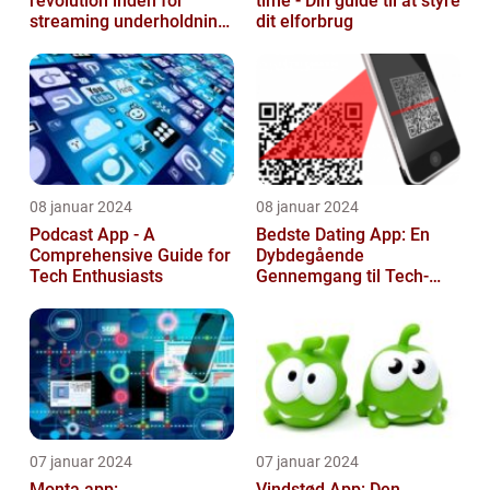
revolution inden for
time - Din guide til at styre
streaming underholdning
dit elforbrug
til tech-entusiaster
08 januar 2024
08 januar 2024
Podcast App - A
Bedste Dating App: En
Comprehensive Guide for
Dybdegående
Tech Enthusiasts
Gennemgang til Tech-
entusiaster
07 januar 2024
07 januar 2024
Monta app:
Vindstød App: Den