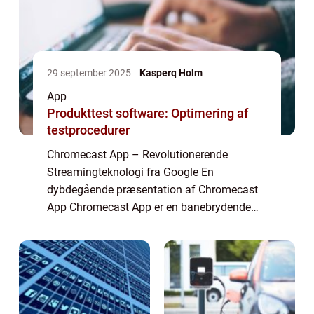
29 september 2025
Kasperq Holm
App
Produkttest software: Optimering af
testprocedurer
Chromecast App – Revolutionerende
Streamingteknologi fra Google En
dybdegående præsentation af Chromecast
App Chromecast App er en banebrydende
streamingteknologi udviklet af Google, der
har revolutioneret den måde, vi ser og
oplever indhold på...