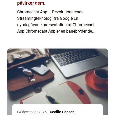
påvirker dem.
Chromecast App – Revolutionerende
Streamingteknologi fra Google En
dybdegående præsentation af Chromecast
App Chromecast App er en banebrydende
streamingteknologi udviklet af Google, der
har revolutioneret den måde, vi ser og
oplever indhold på...
04 december 2025
Cecilie Hansen