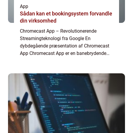
App
Sådan kan et bookingsystem forvandle
din virksomhed
Chromecast App – Revolutionerende
Streamingteknologi fra Google En
dybdegående præsentation af Chromecast
App Chromecast App er en banebrydende
streamingteknologi udviklet af Google, der
har revolutioneret den måde, vi ser og
oplever indhold på...