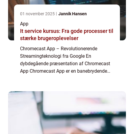
01 november 2025
Jannik Hansen
App
It service kursus: Fra gode processer til
stærke brugeroplevelser
Chromecast App – Revolutionerende
Streamingteknologi fra Google En
dybdegående præsentation af Chromecast
App Chromecast App er en banebrydende
streamingteknologi udviklet af Google, der
har revolutioneret den måde, vi ser og
oplever indhold på...