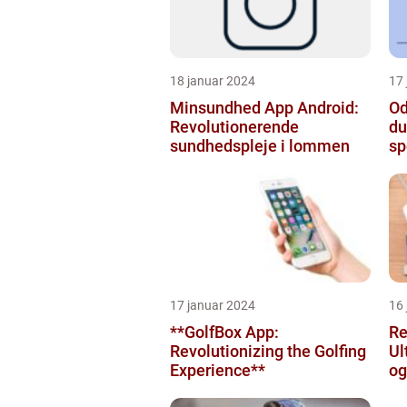
18 januar 2024
17
Minsundhed App Android:
Od
Revolutionerende
du
sundhedspleje i lommen
sp
17 januar 2024
16
**GolfBox App:
Re
Revolutionizing the Golfing
Ul
Experience**
og