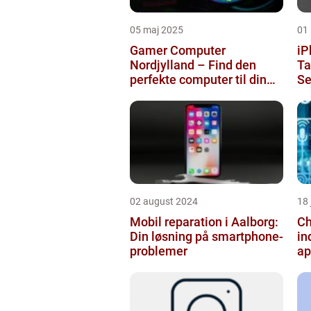
05 maj 2025
01
Gamer Computer
iP
Nordjylland – Find den
Taast
perfekte computer til din
Se
gamingoplevelse
02 august 2024
18
Mobil reparation i Aalborg:
Ch
Din løsning på smartphone-
in
problemer
ap