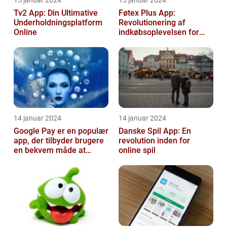
15 januar 2024
15 januar 2024
Tv2 App: Din Ultimative
Føtex Plus App:
Underholdningsplatform
Revolutionering af
Online
indkøbsoplevelsen for
Tech-entusiaster
14 januar 2024
14 januar 2024
Google Pay er en populær
Danske Spil App: En
app, der tilbyder brugere
revolution inden for
en bekvem måde at
online spil
foretage betalinger på
med dere...