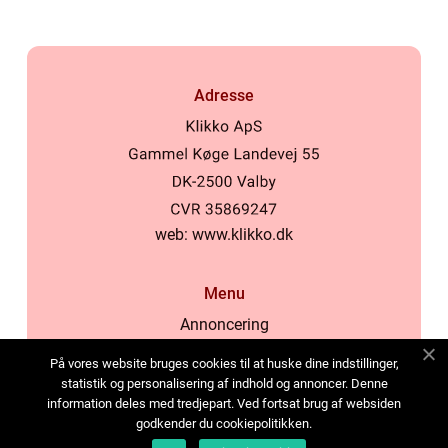
Adresse
web:
www.klikko.dk
Menu
Annoncering
Om os
På vores website bruges cookies til at huske dine indstillinger,
Cookies
statistik og personalisering af indhold og annoncer. Denne
information deles med tredjepart. Ved fortsat brug af websiden
Kontakt os
godkender du cookiepolitikken.
Sitemap