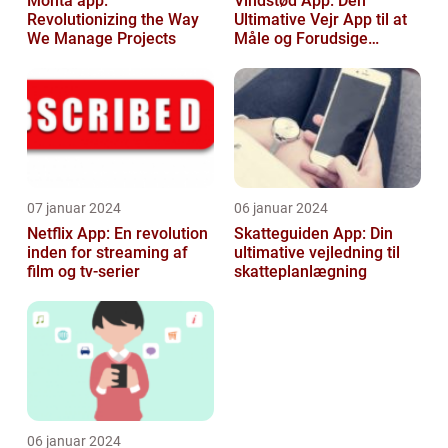
Monta app:
Vindstød App: Den
Revolutionizing the Way
Ultimative Vejr App til at
We Manage Projects
Måle og Forudsige
Vindstød
07 januar 2024
06 januar 2024
Netflix App: En revolution
Skatteguiden App: Din
inden for streaming af
ultimative vejledning til
film og tv-serier
skatteplanlægning
06 januar 2024