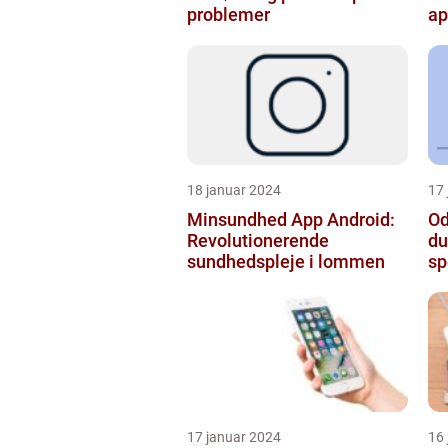
problemer
ap
18 januar 2024
17
Minsundhed App Android:
Od
Revolutionerende
du
sundhedspleje i lommen
sp
17 januar 2024
16