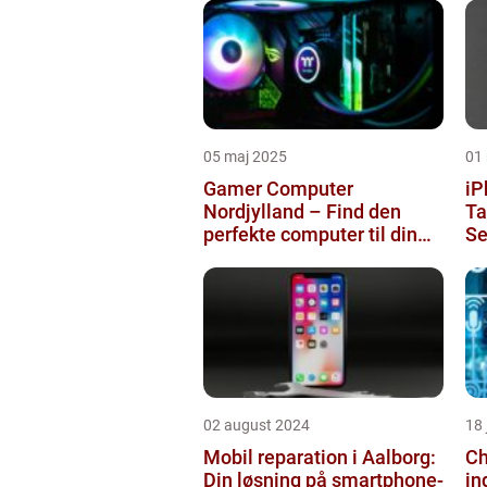
05 maj 2025
01
Gamer Computer
iP
Nordjylland – Find den
Taast
perfekte computer til din
Se
gamingoplevelse
02 august 2024
18
Mobil reparation i Aalborg:
Ch
Din løsning på smartphone-
in